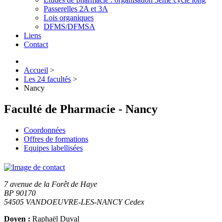
Passerelles 2A et 3A
Lois organiques
DFMS/DFMSA
Liens
Contact
Accueil
>
Les 24 facultés
>
Nancy
Faculté de Pharmacie -
Nancy
Coordonnées
Offres de formations
Equipes labellisées
7 avenue de la Forêt de Haye
BP 90170
54505
VANDOEUVRE-LES-NANCY Cedex
Doyen :
Raphaël Duval