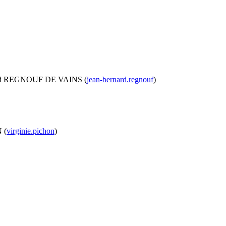
nard REGNOUF DE VAINS (
jean-bernard.regnouf
)
 (
virginie.pichon
)