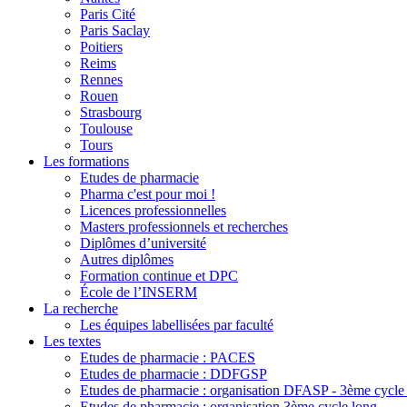
Paris Cité
Paris Saclay
Poitiers
Reims
Rennes
Rouen
Strasbourg
Toulouse
Tours
Les formations
Etudes de pharmacie
Pharma c'est pour moi !
Licences professionnelles
Masters professionnels et recherches
Diplômes d’université
Autres diplômes
Formation continue et DPC
École de l’INSERM
La recherche
Les équipes labellisées par faculté
Les textes
Etudes de pharmacie : PACES
Etudes de pharmacie : DDFGSP
Etudes de pharmacie : organisation DFASP - 3ème cycle 
Etudes de pharmacie : organisation 3ème cycle long