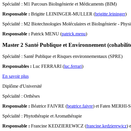
Spécialité : M1 Parcours BioIngénierie et Médicaments (BIM)
Responsable :
Brigitte LEININGER-MULLER (
brigitte.leininger
)
Spécialité : M2 Biotechnologies Moléculaires et BioIngénierie - Phy
Responsable :
Patrick MENU (
patrick.menu
)
Master 2 Santé Publique et Environnement (cohabilité
Spécialité : Santé Publique et Risques environnementaux (SPRE)
Responsables :
Luc FERRARI (
luc.ferrari
)
En savoir plus
Diplôme d'Université
Spécialité : Orthèses
Responsable :
Béatrice FAIVRE (
beatrice.faivre
) et Faten MERHI-
Spécialité : Phytothérapie et Aromathérapie
Responsable :
Francine KEDZIEREWICZ (
francine.kedzierewicz
) 